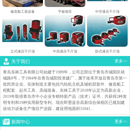
修造船工装设备
平板拖车
中空液压千斤顶
立式液压千斤顶
中高液压千斤顶
卧式液压千斤顶
关于我们
更多>>
青岛东林工具有限公司始建于1989年，公司总部位于青岛市城阳区靖
城路8号，于1984年在青岛城阳投资建厂，属于改革开放后青岛市第一
批民营企业。实体制造主要包括汽轮机主机及辅机部套件、修造船工
程配套、起吊工具、高端装备。东林工具于2018年认定为高新企业，
2019年取得青岛市中小企业专精特新产品（技术）证书，共获得2种发
明专利和19种实用新型专利。现在即墨蓝谷高新综合保税区已规划建
设动力设备生产项目产业园，建设用地面积31041...
新闻中心
更多>>